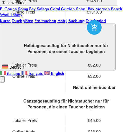
Lokaler Preis
€145.00
Tauchzentren
El Gouna
Soma Bay
Safaga
Coral Garden
Shoni Bay
Moreen Beach
Online Preis
€131.00
Wadi Lahmy
Kurse
Tauchplätze
Freitauchen
Hotel
Buchung
Tauchsafari
Halbtagesausflug für Nichttaucher
nur für
Personen, die einen Taucher begleiten
Lokaler Preis
€32.00
Deutsch
italiano
français
English
Online Preis
€32.00
Nicht online buchbar
Ganztagesausflug für Nichttaucher
nur für
Personen, die einen Taucher begleiten
Lokaler Preis
€45.00
Online Preis
€45.00