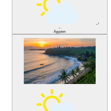
--°
--
Ägypten