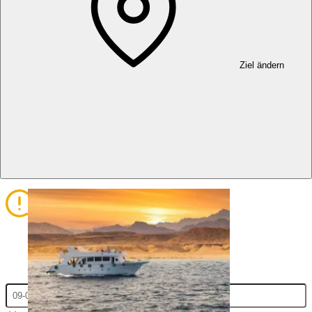
1
2
Ziel ändern
Leistungen auswählen
Teilnehmer hinzufügen
3
4
Teilnehmer zu Leistungen zuordnen
Buchung überprüfen und weiter zur
Bezahlung
Gib bitte Check-in/out ein und klicke auf Anwenden, um die
Preisliste anzuzeigen.
Check-In