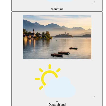
--°
--
Mauritius
--°
--
Deutschland