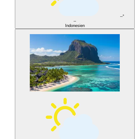
--°
--
Indonesien