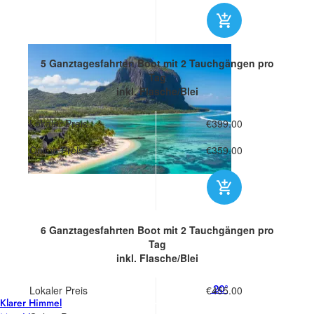
5 Ganztagesfahrten Boot
mit 2 Tauchgängen pro
Tag
inkl. Flasche/Blei
Lokaler Preis
€399.00
Online Preis
€359.00
6 Ganztagesfahrten Boot
mit 2 Tauchgängen pro
Tag
inkl. Flasche/Blei
20°
Lokaler Preis
€455.00
Klarer Himmel