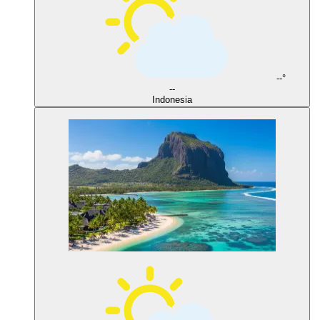
--°
--
Indonesia