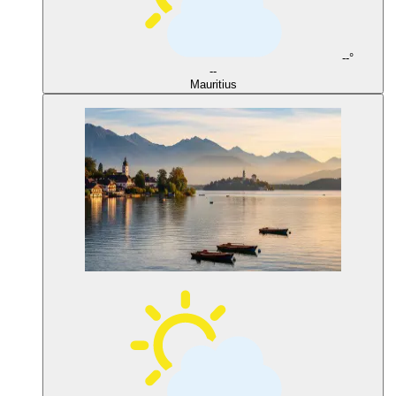
--°
--
Mauritius