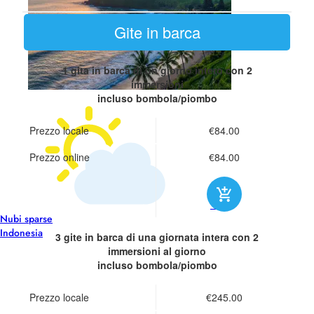
Gite in barca
1 gita in barca di un giorno intero
con 2
immersioni
incluso bombola/piombo
Prezzo locale
€84.00
Prezzo online
€84.00
26°
Nubi sparse
Indonesia
3 gite in barca di una giornata intera
con 2
immersioni al giorno
incluso bombola/piombo
Prezzo locale
€245.00