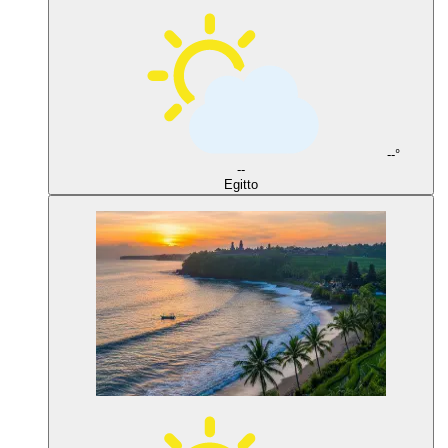
--°
--
Egitto