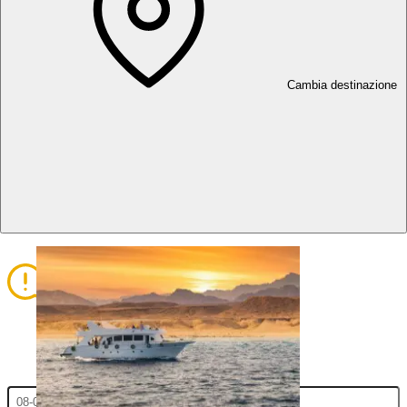
1
2
Cambia destinazione
Seleziona servizi
Aggiungi partecipanti
3
4
Assegnazione partecipanti ai servizi
Rivedi le informazioni della
prenotazione e procedi al
pagamento
Inserisci le date di check-in/out e clicca su Applica per visualizzare il
listino prezzi.
Check-In