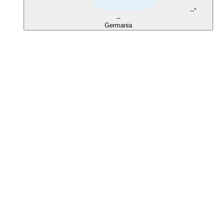
--°
--
Germania
El Gouna
Soma Bay
Safaga
Coral Garden
Shoni Bay
Moreen Beach
Wadi Lahmy
Candidasa
Pereybere