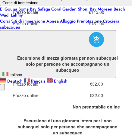
Centri di immersione
El Gouna
Soma Bay
Safaga
Coral Garden
Shoni Bay
Moreen Beach
Prezzo locale
€145.00
Wadi Lahmy
Corsi
Siti di immersione
Apnea
Alloggio
Prenotazione
Crociera
Prezzo online
€131.00
subacquea
Escursione di mezza giornata per non subacquei
solo per persone che accompagnano un
subacqueo
italiano
Deutsch
français
English
Prezzo locale
€32.00
Prezzo online
€32.00
Non prenotabile online
Escursione di una giornata intera per i non
subacquei
solo per persone che accompagnano
un subacqueo