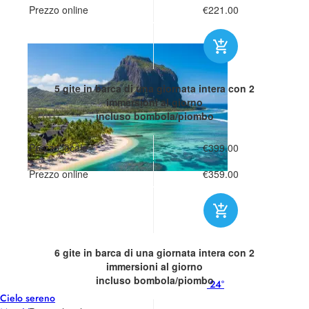
Prezzo online
€221.00
5 gite in barca di una giornata intera
con 2
immersioni al giorno
incluso bombola/piombo
Prezzo locale
€399.00
Prezzo online
€359.00
6 gite in barca di una giornata intera
con 2
immersioni al giorno
incluso bombola/piombo
24°
Cielo sereno