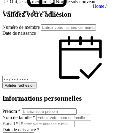
Oui, je suis membre
Non, je suis nouveau
Home
/
Enregistrement des membres
Validez votre adhésion
Numéro de membre
Date de naissance
Valider l'adhésion
Informations personnelles
Prénom
*
Nom de famille
*
E-mail
*
Date de naissance
*