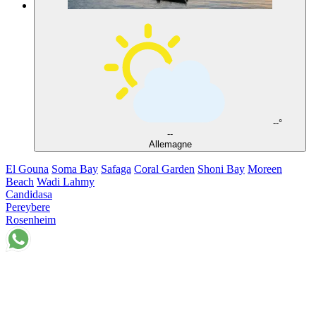
--°
--
Allemagne
El Gouna
Soma Bay
Safaga
Coral Garden
Shoni Bay
Moreen
Beach
Wadi Lahmy
Candidasa
Pereybere
Rosenheim