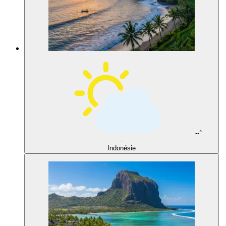
--°
--
Indonésie