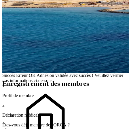
Succès
Erreur
OK
Adhésion validée avec succès ! Veuillez vérifier
vos informations ci-dessous.
Enregistrement des membres
1
Profil de membre
2
Déclaration médicale
Êtes-vous déjà membre de l'ORCA ?