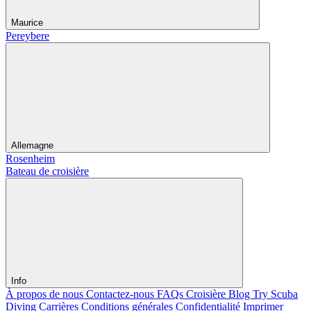
Maurice
Pereybere
Allemagne
Rosenheim
Bateau de croisière
Info
À propos de nous
Contactez-nous
FAQs Croisière
Blog
Try Scuba
Diving
Carrières
Conditions générales
Confidentialité
Imprimer