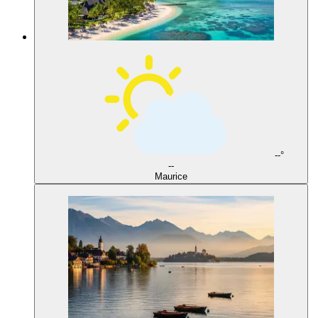
--°
--
Maurice