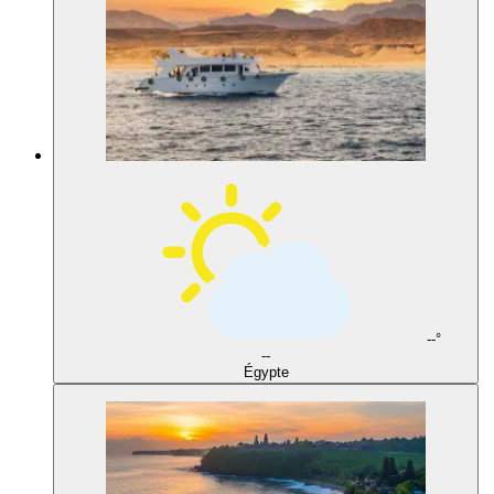
--°
--
Égypte