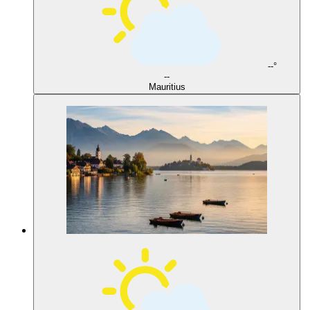
--°
--
Mauritius