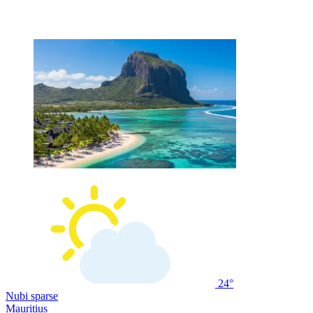
24°
Nubi sparse
Mauritius