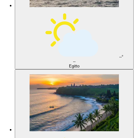
--°
--
Egitto