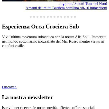
 &
4 giorni / 3 notti Tour del Nord
ib
Amanti dei relitti
Barriera corallina
≈8-10 immersioni
50+ immersioni
Esperienza Orca Crociera Sub
Vivi l'ultima avventura subacquea con la nostra Alia Soul. Immergiti
nel mondo sottomarino mozzafiato del Mar Rosso mentre viaggi in
comfort e stile.
Discover
La nostra newsletter
Iscriviti per ricevere le nostre novità, offerte e offerte speciali.