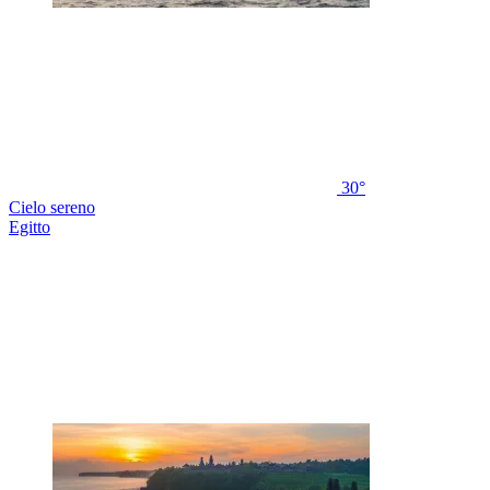
30°
Cielo sereno
Egitto