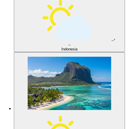
--°
--
Indonesia