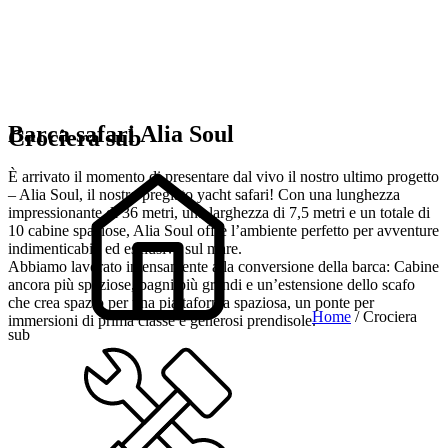
Barca safari Alia Soul
Crociera sub
È arrivato il momento di presentare dal vivo il nostro ultimo progetto
– Alia Soul, il nostro pregiato yacht safari! Con una lunghezza
impressionante di 36 metri, una larghezza di 7,5 metri e un totale di
10 cabine spaziose, Alia Soul offre l’ambiente perfetto per avventure
indimenticabili ed esclusive sul mare.
Abbiamo lavorato intensamente alla conversione della barca: Cabine
ancora più spaziose, bagni più grandi e un’estensione dello scafo
che crea spazio per una piattaforma spaziosa, un ponte per
Home
/ Crociera
immersioni di prima classe e generosi prendisole.
sub