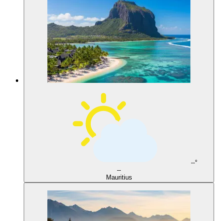
--°
--
Mauritius