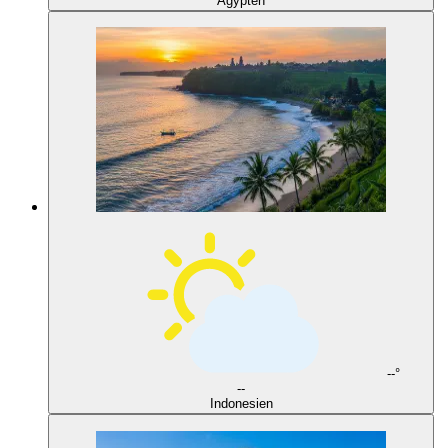
Ägypten
--°
--
Indonesien