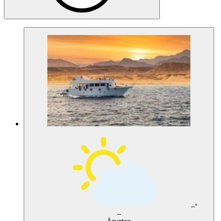
--°
--