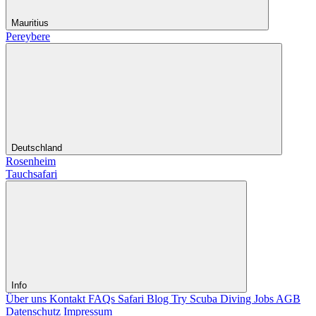
Mauritius
Pereybere
Deutschland
Rosenheim
Tauchsafari
Info
Über uns
Kontakt
FAQs Safari
Blog
Try Scuba Diving
Jobs
AGB
Datenschutz
Impressum