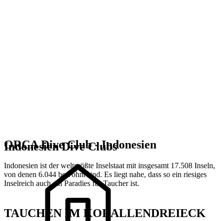
ORCA Dive Club - Indonesien
Indonesien Dive Clubs
Indonesien ist der weltgrößte Inselstaat mit insgesamt 17.508 Inseln,
von denen 6.044 bewohnt sind. Es liegt nahe, dass so ein riesiges
Inselreich auch ein Paradies für Taucher ist.
TAUCHEN IM KORALLENDREIECK