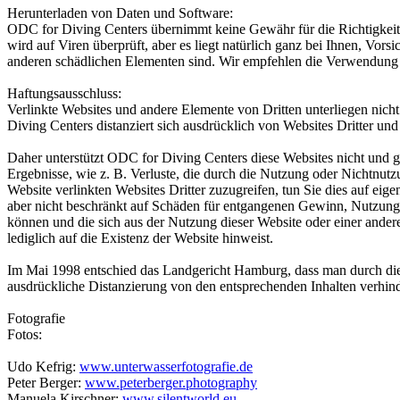
Herunterladen von Daten und Software:
ODC for Diving Centers übernimmt keine Gewähr für die Richtigkeit 
wird auf Viren überprüft, aber es liegt natürlich ganz bei Ihnen, Vo
anderen schädlichen Elementen sind. Wir empfehlen die Verwendung 
Haftungsausschluss:
Verlinkte Websites und andere Elemente von Dritten unterliegen nich
Diving Centers distanziert sich ausdrücklich von Websites Dritter und 
Daher unterstützt ODC for Diving Centers diese Websites nicht und gi
Ergebnisse, wie z. B. Verluste, die durch die Nutzung oder Nichtnutzu
Website verlinkten Websites Dritter zuzugreifen, tun Sie dies auf eige
aber nicht beschränkt auf Schäden für entgangenen Gewinn, Nutzungs
können und die sich aus der Nutzung dieser Website oder einer andere
lediglich auf die Existenz der Website hinweist.
Im Mai 1998 entschied das Landgericht Hamburg, dass man durch die V
ausdrückliche Distanzierung von den entsprechenden Inhalten verhin
Fotografie
Fotos:
Udo Kefrig:
www.unterwasserfotografie.de
Peter Berger:
www.peterberger.photography
Manuela Kirschner:
www.silentworld.eu