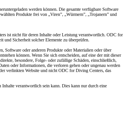
 heruntergeladen werden können. Die gesamte verfügbare Software
usgewählten Produkte frei von „Viren”, „Würmern”, „Trojanern” und
s ist nicht für deren Inhalte oder Leistung verantwortlich. ODC for
keit und Sicherheit solcher Elemente zu überprüfen.
en, Software oder anderen Produkte oder Materialien oder über
entstehen können. Wenn Sie sich entscheiden, auf eine der mit dieser
direkte, besondere, Folge- oder zufällige Schäden, einschließlich,
Daten oder Informationen, die verloren gehen oder ungenau werden
r der verlinkten Website und nicht ODC for Diving Centers, das
 Inhalte verantwortlich sein kann. Dies kann nur durch eine