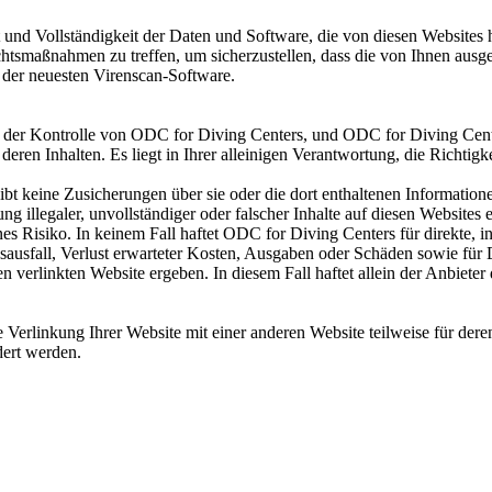
und Vollständigkeit der Daten und Software, die von diesen Websites
rsichtsmaßnahmen zu treffen, um sicherzustellen, dass die von Ihnen a
der neuesten Virenscan-Software.
t der Kontrolle von ODC for Diving Centers, und ODC for Diving Center
deren Inhalten. Es liegt in Ihrer alleinigen Verantwortung, die Richtig
bt keine Zusicherungen über sie oder die dort enthaltenen Information
ng illegaler, unvollständiger oder falscher Inhalte auf diesen Websites 
nes Risiko. In keinem Fall haftet ODC for Diving Centers für direkte, in
ausfall, Verlust erwarteter Kosten, Ausgaben oder Schäden sowie für 
n verlinkten Website ergeben. In diesem Fall haftet allein der Anbiete
erlinkung Ihrer Website mit einer anderen Website teilweise für deren
dert werden.