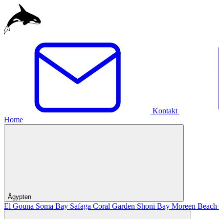
Ägypten
El Gouna
Candidasa
Pereybere
Rosenheim
Indonesien
Soma Bay
Mauritius
Safaga
Kontakt
Deutschland
Coral Garden
Home
Shoni Bay
Moreen Beach
Wadi Lahmy
Ägypten
El Gouna
Soma Bay
Safaga
Coral Garden
Shoni Bay
Moreen Beach