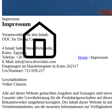
Impressum
Impressum
Verantwortlich für den Inhalt:
ODC for Diving Centers
4 Ismail Sabry Street Heliopolis,
Kairo, Ägypten
Telefon: +20 65 355 5850
Home
/ Impressum
E-Mail:
info@orca-diveclubs.com
Eingetragen im Handelsregister in Kairo 202117
Ust.Nummer: 711-939-217
Geschäftsführer
Volker Clausen
Alle auf dieser Website gemachten Angaben und Aussagen sind unverb
Garantie oder Gewährleistung für die Produkteigenschaften auf dies
Bekanntwerden umgehend korrigiert. Der Inhalt dieser Website ist au
Vertriebsmitarbeiter, um die neuesten Informationen zur Verfügbarkeit