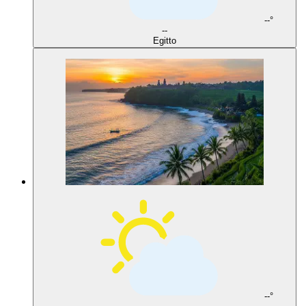
--°
--
Egitto
--°