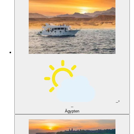
--°
--
Ägypten