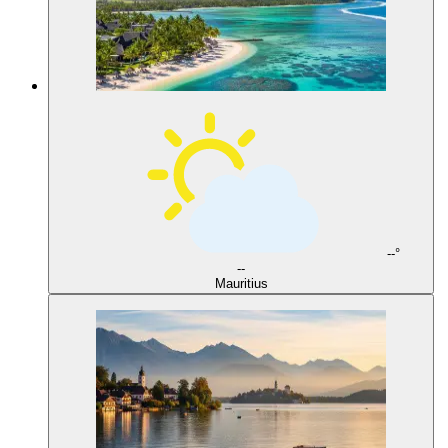
--°
--
Mauritius