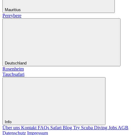
Mauritius
Pereybere
Deutschland
Rosenheim
Tauchsafari
Info
Über uns
Kontakt
FAQs Safari
Blog
Try Scuba Diving
Jobs
AGB
Datenschutz
Impressum