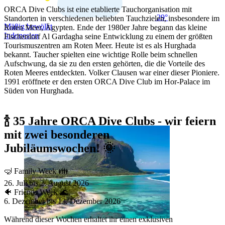
ORCA Dive Clubs ist eine etablierte Tauchorganisation mit
29°
Standorten in verschiedenen beliebten Tauchzielen, insbesondere im
Mäßig bewölkt
Roten Meer, Ägypten. Ende der 1980er Jahre begann das kleine
Indonesien
Fischerdorf Al Gardagha seine Entwicklung zu einem der größten
Tourismuszentren am Roten Meer. Heute ist es als Hurghada
bekannt. Taucher spielten eine wichtige Rolle beim schnellen
Aufschwung, da sie zu den ersten gehörten, die die Vorteile des
Roten Meeres entdeckten. Volker Clausen war einer dieser Pioniere.
1991 eröffnete er den ersten ORCA Dive Club im Hor-Palace im
Süden von Hurghada.
🍾
35 Jahre ORCA Dive Clubs - wir feiern
mit zwei besonderen
Jubiläumswochen!
🌞
🤿 Family Week 👪
26. Juli bis 2. August 2026
🐠 Friends Week 🌊
6. Dezember bis 13. Dezember 2026
Während dieser Wochen erhaltet ihr einen exklusiven