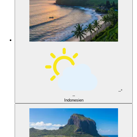
--°
--
Indonesien